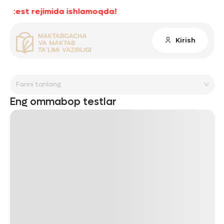
test rejimida ishlamoqda!
Kirish
Asosiy
Fanni tanlang
Profil
Eng ommabop testlar
Sozlamalar
Mening testlarim
Natijalarim
To'lov
Chiqish